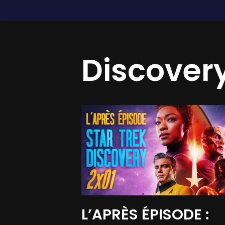
Aller
au
Discovery
contenu
L’APRÈS ÉPISODE :