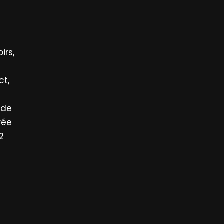
irs,
ct,
 de
rée
2