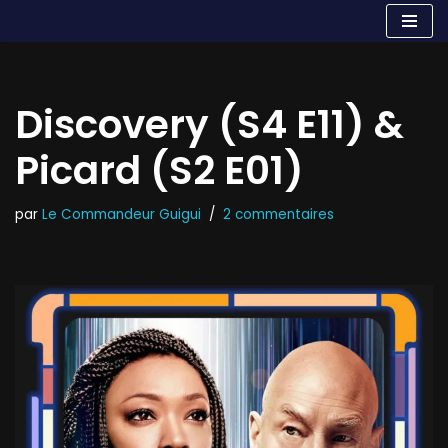
Aller
au
contenu
Discovery (S4 E11) &
Picard (S2 E01)
par
Le Commandeur Guigui
2 commentaires