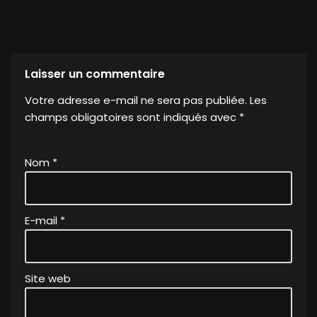
Laisser un commentaire
Votre adresse e-mail ne sera pas publiée.
A
Les
champs obligatoires sont indiqués avec
lt
*
e
r
Nom
*
n
a
ti
v
E-mail
*
e
:
Site web