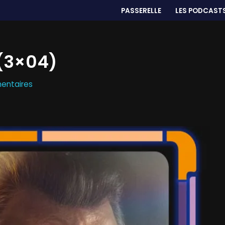
PASSERELLE
LES PODCAST
 (3×04)
entaires