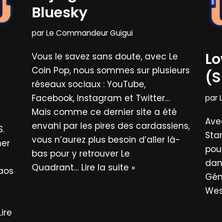
Bluesky
par
Le Commandeur Guigui
Lo
Vous le savez sans doute, avec Le
Coin Pop, nous sommes sur plusieurs
(
réseaux sociaux : YouTube,
Facebook, Instagram et Twitter…
par
Mais comme ce dernier site a été
Ave
envahi par les pires des cardassiens,
S.
Star
vous n’aurez plus besoin d’aller là-
mer
pou
bas pour y retrouver Le
dans
Quadrant…
Lire la suite »
aos
Gén
Wes
Lire