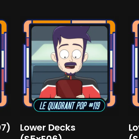
07)
Lower Decks
Lo
(S5xE06)
(