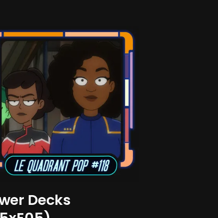
wer Decks
S5xE05)