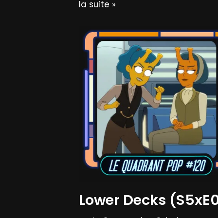
la suite »
Lower Decks (S5xE