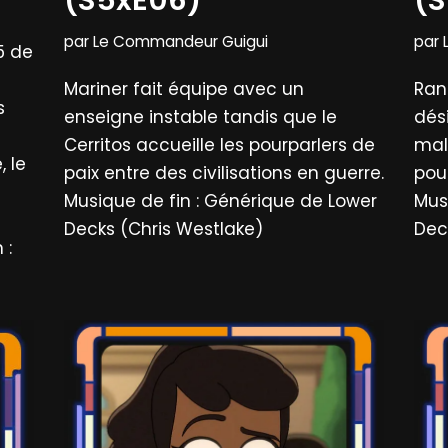
par
Le Commandeur Guigui
par
5 de
Mariner fait équipe avec un
Ran
s
enseigne instable tandis que le
dés
Cerritos accueille les pourparlers de
malé
, le
paix entre des civilisations en guerre.
pou
Musique de fin : Générique de Lower
Mus
Decks (Chris Westlake)
Dec
 :