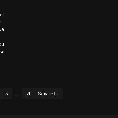
er
r
de
du
se
5
…
21
Suivant »