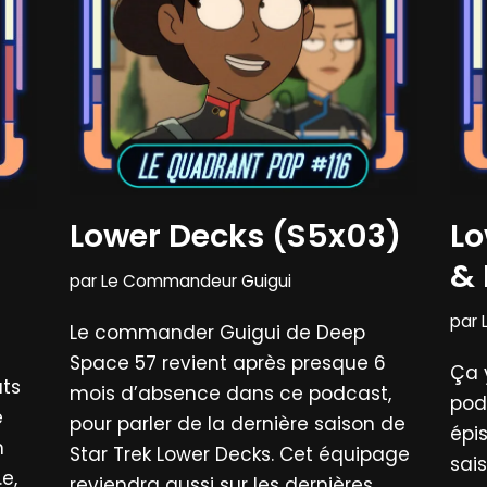
Lower Decks (S5x03)
Lo
& 
par
Le Commandeur Guigui
par
Le commander Guigui de Deep
Space 57 revient après presque 6
Ça 
ats
mois d’absence dans ce podcast,
pod
e
pour parler de la dernière saison de
épi
n
Star Trek Lower Decks. Cet équipage
sai
e,
reviendra aussi sur les dernières