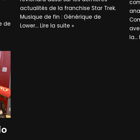
com
actualités de la franchise Star Trek.
ana
Musique de fin : Générique de
Com
e de
Lower…
Lire la suite »
ave
la…
io