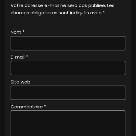
Votre adresse e-mail ne sera pas publiée.
A
Les
champs obligatoires sont indiqués avec
lt
*
e
r
Nom
*
n
a
ti
v
E-mail
*
e
:
Site web
Commentaire
*