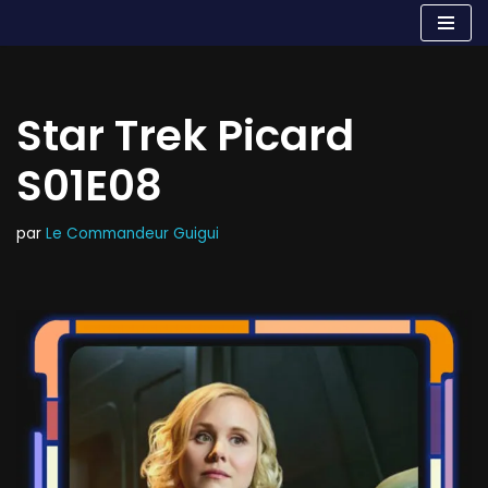
Aller
au
contenu
Star Trek Picard
S01E08
par
Le Commandeur Guigui