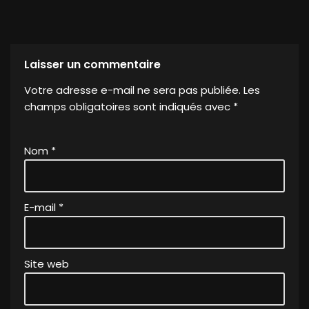
Laisser un commentaire
Votre adresse e-mail ne sera pas publiée.
A
Les
champs obligatoires sont indiqués avec
lt
*
e
r
Nom
*
n
a
ti
v
E-mail
*
e
:
Site web