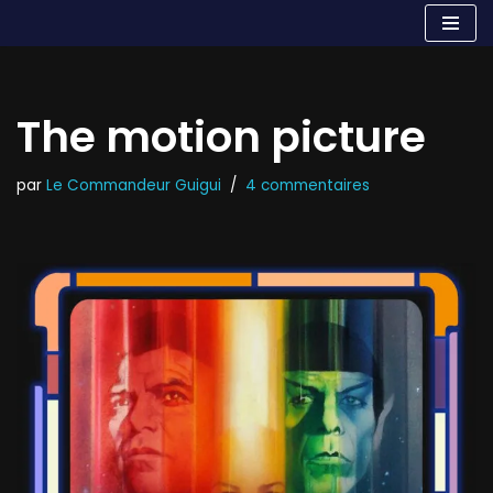
Aller
au
contenu
The motion picture
par
Le Commandeur Guigui
4 commentaires